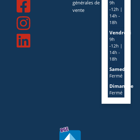
générales de
9h
-12h |
vente
14h -
18h
Vendredi
9h
-12h |
14h -
18h
Samedi
Fermé
Dimanche
Fermé