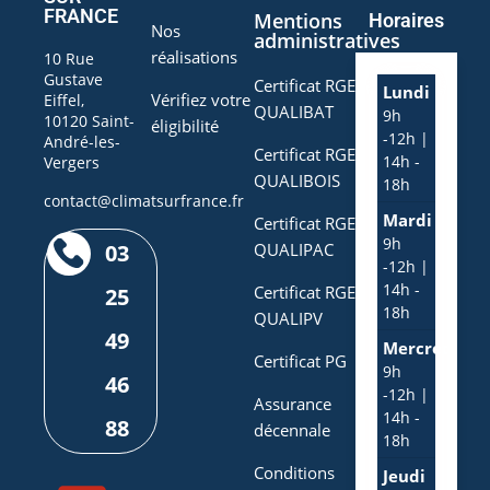
FRANCE
Mentions
Horaires
Nos
administratives
réalisations
10 Rue
Gustave
Certificat RGE
Lundi
Vérifiez votre
Eiffel,
QUALIBAT
9h
10120 Saint-
éligibilité
-12h |
André-les-
Certificat RGE
14h -
Vergers
QUALIBOIS
18h
contact@climatsurfrance.fr
Mardi
Certificat RGE
9h
03
QUALIPAC
-12h |
14h -
Certificat RGE
25
18h
QUALIPV
49
Mercredi
Certificat PG
9h
46
-12h |
Assurance
14h -
88
décennale
18h
Conditions
Jeudi