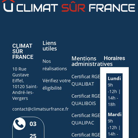
Liens
CLIMAT
utiles
SÛR
FRANCE
Mentions
Horaires
Nos
administratives
réalisations
10 Rue
Gustave
Certificat RGE
Lundi
Vérifiez votre
Eiffel,
QUALIBAT
9h
10120 Saint-
éligibilité
-12h |
André-les-
Certificat RGE
14h -
Vergers
QUALIBOIS
18h
contact@climatsurfrance.fr
Mardi
Certificat RGE
9h
03
QUALIPAC
-12h |
14h -
Certificat RGE
25