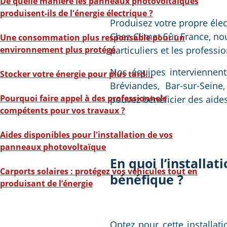
De quelle manière les panneaux photovoltaïques
produisent-ils de l'énergie électrique ?
Produisez votre propre élect
Chez Climat Sûr France, no
Une consommation plus responsable pour un
environnement plus protégé
particuliers et les profess
Nos équipes interviennent 
Stocker votre énergie pour plus tard...
Bréviandes, Bar-sur-Seine,
Pourquoi faire appel à des professionnels
pouvez bénéficier des aides
compétents pour vos travaux ?
Aides disponibles pour l'installation de vos
panneaux photovoltaïque
En quoi l’installa
Carports solaires : protégez vos véhicules tout en
bénéfique ?
produisant de l’énergie
Optez pour cette installat