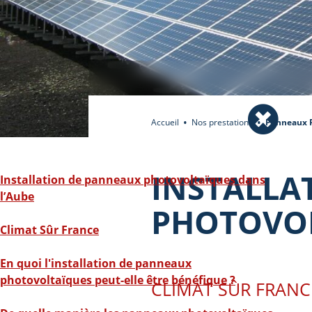
Accueil
Nos prestations
Panneaux 
INSTALLA
Installation de panneaux photovoltaïques dans
l’Aube
PHOTOVOL
Climat Sûr France
En quoi l'installation de panneaux
photovoltaïques peut-elle être bénéfique ?
CLIMAT SÛR FRANC