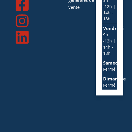
générales de
9h
-12h |
vente
14h -
18h
Vendredi
9h
-12h |
14h -
18h
Samedi
Fermé
Dimanche
Fermé