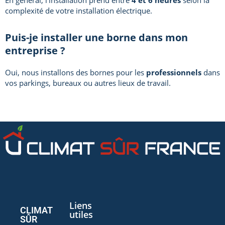
En général, l’installation prend entre
4 et 6 heures
selon la
complexité de votre installation électrique.
Puis-je installer une borne dans mon
entreprise ?
Oui, nous installons des bornes pour les
professionnels
dans
vos parkings, bureaux ou autres lieux de travail.
Liens
CLIMAT
utiles
SÛR