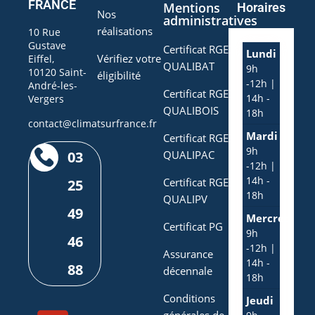
FRANCE
Mentions
Horaires
Nos
administratives
réalisations
10 Rue
Gustave
Certificat RGE
Lundi
Vérifiez votre
Eiffel,
QUALIBAT
9h
10120 Saint-
éligibilité
-12h |
André-les-
Certificat RGE
14h -
Vergers
QUALIBOIS
18h
contact@climatsurfrance.fr
Mardi
Certificat RGE
9h
03
QUALIPAC
-12h |
14h -
Certificat RGE
25
18h
QUALIPV
49
Mercredi
Certificat PG
9h
46
-12h |
Assurance
14h -
88
décennale
18h
Conditions
Jeudi