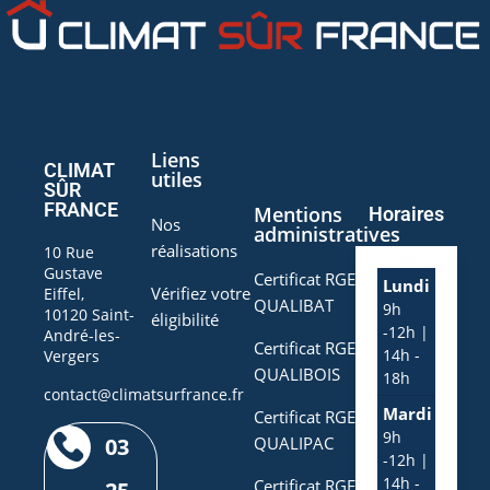
Liens
CLIMAT
utiles
SÛR
FRANCE
Mentions
Horaires
Nos
administratives
réalisations
10 Rue
Gustave
Certificat RGE
Lundi
Vérifiez votre
Eiffel,
QUALIBAT
9h
10120 Saint-
éligibilité
-12h |
André-les-
Certificat RGE
14h -
Vergers
QUALIBOIS
18h
contact@climatsurfrance.fr
Mardi
Certificat RGE
9h
03
QUALIPAC
-12h |
14h -
Certificat RGE