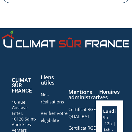
Liens
CLIMAT
utiles
SÛR
FRANCE
Mentions
Horaires
Nos
administratives
réalisations
10 Rue
Gustave
Certificat RGE
Lundi
Vérifiez votre
Eiffel,
QUALIBAT
9h
10120 Saint-
éligibilité
-12h |
André-les-
Certificat RGE
14h -
Vergers