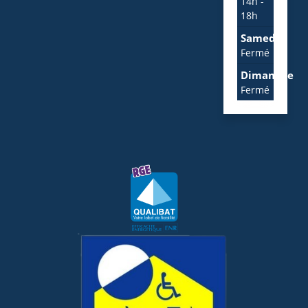
14h -
18h
Samedi
Fermé
Dimanche
Fermé