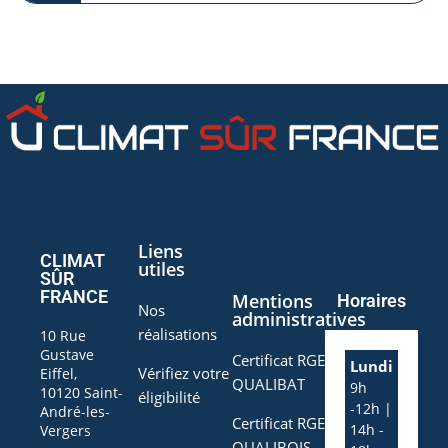
Liens
CLIMAT
utiles
SÛR
FRANCE
Mentions
Horaires
Nos
administratives
réalisations
10 Rue
Gustave
Certificat RGE
Lundi
Vérifiez votre
Eiffel,
QUALIBAT
9h
10120 Saint-
éligibilité
-12h |
André-les-
Certificat RGE
14h -
Vergers
QUALIBOIS