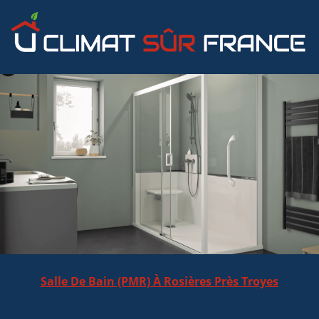
Salle De Bain (PMR) À Rosières Près Troyes