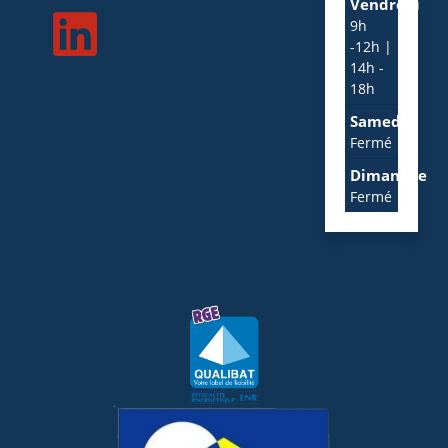
Vendredi
9h
-12h |
14h -
18h
Samedi
Fermé
Dimanche
Fermé