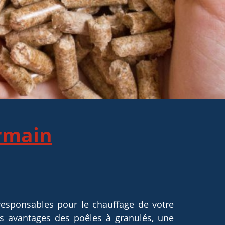
ermain
-responsables pour le chauffage de votre
s avantages des poêles à granulés, une